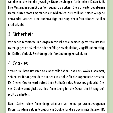
wir die­sen die für die jewei­li­ge Dienst­leis­tung erfor­der­li­chen Daten (z.B.
Ihre Ver­sand­an­schrift) zur Ver­fü­gung zu stel­len. Die so wei­ter­ge­ge­be­nen
Daten dür­fen vom Emp­fän­ger aus­schließ­lich zur Erfül­lung sei­ner Auf­ga­be
ver­wen­det wer­den. Eine ander­wei­ti­ge Nut­zung der Infor­ma­tio­nen ist ihm
nicht erlaubt.
3. Sicherheit
Wir haben tech­ni­sche und orga­ni­sa­to­ri­sche Maß­nah­men getrof­fen, um Ihre
Daten gegen vor­sätz­li­che oder zufäl­li­ge Mani­pu­la­ti­on, Zugriff unbe­rech­tig­
ter Drit­ter, Ver­lust, Zer­stö­rung oder Ver­än­de­rung zu schüt­zen.
4. Cookies
Soweit Sie Ihren Brow­ser so ein­ge­stellt haben, dass er Coo­kies annimmt,
set­zen wir für ange­mel­de­te Kun­den ein Coo­kie für die soge­nann­te Ses­si­on-
ID. Die­ses Coo­kie wird sofort beim Schlie­ßen des Brow­sers gelöscht. Die­
ses Coo­kie ermög­licht es, Ihre Anmel­dung für die Dau­er der Sit­zung auf­
recht zu erhal­ten.
Beim Sur­fen ohne Anmel­dung erfas­sen wir kei­ne per­so­nen­be­zo­ge­nen
Daten, son­dern set­zen ledig­lich ein Coo­kie für die soge­nann­te Ses­si­on-ID.