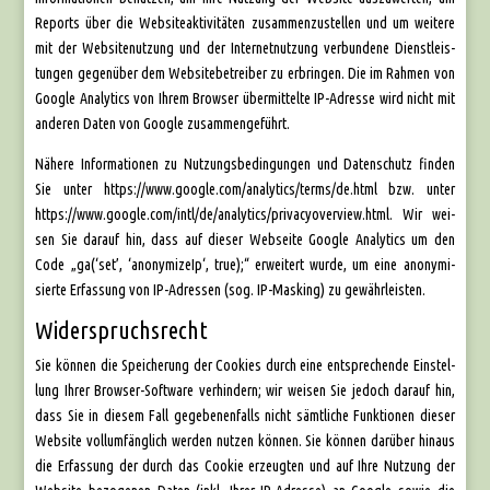
Reports über die Web­site­ak­ti­vi­tä­ten zusam­men­zu­stel­len und um wei­te­re
mit der Web­site­nut­zung und der Inter­net­nut­zung ver­bun­de­ne Dienst­leis­
tun­gen gegen­über dem Web­site­be­trei­ber zu erbrin­gen. Die im Rah­men von
Goog­le Ana­ly­tics von Ihrem Brow­ser über­mit­tel­te IP-Adres­se wird nicht mit
ande­ren Daten von Goog­le zusam­men­ge­führt.
Nähe­re Infor­ma­tio­nen zu Nut­zungs­be­din­gun­gen und Daten­schutz fin­den
Sie unter https://www.google.com/analytics/terms/de.html bzw. unter
https://www.google.com/intl/de/analytics/privacyoverview.html. Wir wei­
sen Sie dar­auf hin, dass auf die­ser Web­sei­te Goog­le Ana­ly­tics um den
Code „ga(‘set’, ‘anony­mi­zeIp‘, true);“ erwei­tert wur­de, um eine anony­mi­
sier­te Erfas­sung von IP-Adres­sen (sog. IP-Mas­king) zu gewähr­leis­ten.
Widerspruchsrecht
Sie kön­nen die Spei­che­rung der Coo­kies durch eine ent­spre­chen­de Ein­stel­
lung Ihrer Brow­ser-Soft­ware ver­hin­dern; wir wei­sen Sie jedoch dar­auf hin,
dass Sie in die­sem Fall gege­be­nen­falls nicht sämt­li­che Funk­tio­nen die­ser
Web­site voll­um­fäng­lich wer­den nut­zen kön­nen. Sie kön­nen dar­über hin­aus
die Erfas­sung der durch das Coo­kie erzeug­ten und auf Ihre Nut­zung der