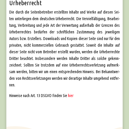
Urheberrecht
Die durch die Sei­ten­be­trei­ber erstell­ten Inhal­te und Wer­ke auf die­sen Sei­
ten unter­lie­gen dem deut­schen Urhe­ber­recht. Die Ver­viel­fäl­ti­gung, Bear­bei­
tung, Ver­brei­tung und jede Art der Ver­wer­tung außer­halb der Gren­zen des
Urhe­ber­rech­tes bedür­fen der schrift­li­chen Zustim­mung des jewei­li­gen
Autors bzw. Erstel­lers. Down­loads und Kopien die­ser Sei­te sind nur für den
pri­va­ten, nicht kom­mer­zi­el­len Gebrauch gestat­tet. Soweit die Inhal­te auf
die­ser Sei­te nicht vom Betrei­ber erstellt wur­den, wer­den die Urhe­ber­rech­te
Drit­ter beach­tet. Ins­be­son­de­re wer­den Inhal­te Drit­ter als sol­che gekenn­
zeich­net. Soll­ten Sie trotz­dem auf eine Urhe­ber­rechts­ver­let­zung auf­merk­
sam wer­den, bit­ten wir um einen ent­spre­chen­den Hin­weis. Bei Bekannt­wer­
den von Rechts­ver­let­zun­gen wer­den wir der­ar­ti­ge Inhal­te umge­hend ent­fer­
nen.
Hin­wei­se nach Art. 13 DSGVO fin­den Sie
hier