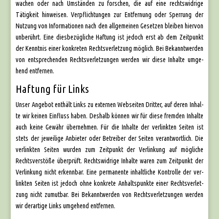
wa­chen oder nach Umstän­den zu for­schen, die auf eine rechts­wid­ri­ge
Tätig­keit hin­wei­sen. Ver­pflich­tun­gen zur Ent­fer­nung oder Sper­rung der
Nut­zung von Infor­ma­tio­nen nach den all­ge­mei­nen Geset­zen blei­ben hier­von
unbe­rührt. Eine dies­be­züg­li­che Haf­tung ist jedoch erst ab dem Zeit­punkt
der Kennt­nis einer kon­kre­ten Rechts­ver­let­zung mög­lich. Bei Bekannt­wer­den
von ent­spre­chen­den Rechts­ver­let­zun­gen wer­den wir die­se Inhal­te umge­
hend ent­fer­nen.
Haftung für Links
Unser Ange­bot ent­hält Links zu exter­nen Web­sei­ten Drit­ter, auf deren Inhal­
te wir kei­nen Ein­fluss haben. Des­halb kön­nen wir für die­se frem­den Inhal­te
auch kei­ne Gewähr über­neh­men. Für die Inhal­te der ver­link­ten Sei­ten ist
stets der jewei­li­ge Anbie­ter oder Betrei­ber der Sei­ten ver­ant­wort­lich. Die
ver­link­ten Sei­ten wur­den zum Zeit­punkt der Ver­lin­kung auf mög­li­che
Rechts­ver­stö­ße über­prüft. Rechts­wid­ri­ge Inhal­te waren zum Zeit­punkt der
Ver­lin­kung nicht erkenn­bar. Eine per­ma­nen­te inhalt­li­che Kon­trol­le der ver­
link­ten Sei­ten ist jedoch ohne kon­kre­te Anhalts­punk­te einer Rechts­ver­let­
zung nicht zumut­bar. Bei Bekannt­wer­den von Rechts­ver­let­zun­gen wer­den
wir der­ar­ti­ge Links umge­hend ent­fer­nen.