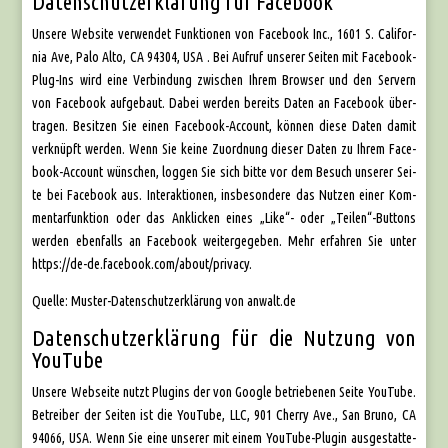
Datenschutzerklärung für Facebook
Unse­re Web­site ver­wen­det Funk­tio­nen von Face­book Inc., 1601 S. Cali­for­
nia Ave, Palo Alto, CA 94304, USA . Bei Auf­ruf unse­rer Sei­ten mit Face­book-
Plug-Ins wird eine Ver­bin­dung zwi­schen Ihrem Brow­ser und den Ser­vern
von Face­book auf­ge­baut. Dabei wer­den bereits Daten an Face­book über­
tra­gen. Besit­zen Sie einen Face­book-Account, kön­nen die­se Daten damit
ver­knüpft wer­den. Wenn Sie kei­ne Zuord­nung die­ser Daten zu Ihrem Face­
book-Account wün­schen, log­gen Sie sich bit­te vor dem Besuch unse­rer Sei­
te bei Face­book aus. Inter­ak­tio­nen, ins­be­son­de­re das Nut­zen einer Kom­
men­tar­funk­ti­on oder das Ankli­cken eines „Like“- oder „Teilen“-Buttons
wer­den eben­falls an Face­book wei­ter­ge­ge­ben. Mehr erfah­ren Sie unter
https://de-de.facebook.com/about/privacy.
Quel­le: Mus­ter-Daten­schutz­er­klä­rung von anwalt.de
Datenschutzerklärung für die Nutzung von
YouTube
Unse­re Web­sei­te nutzt Plug­ins der von Goog­le betrie­be­nen Sei­te You­Tube.
Betrei­ber der Sei­ten ist die You­Tube, LLC, 901 Cher­ry Ave., San Bru­no, CA
94066, USA. Wenn Sie eine unse­rer mit einem You­Tube-Plug­in aus­ge­stat­te­