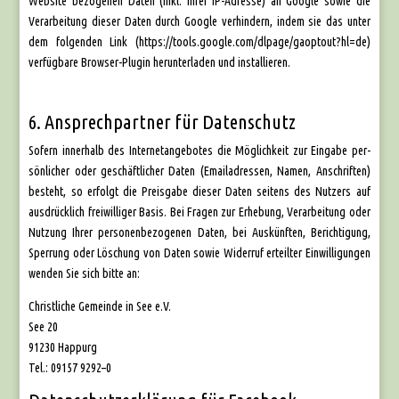
Web­site bezo­ge­nen Daten (inkl. Ihrer IP-Adres­se) an Goog­le sowie die
Ver­ar­bei­tung die­ser Daten durch Goog­le ver­hin­dern, indem sie das unter
dem fol­gen­den Link (https://tools.google.com/dlpage/gaoptout?hl=de)
ver­füg­ba­re Brow­ser-Plug­in her­un­ter­la­den und instal­lie­ren.
6. Ansprechpartner für Datenschutz
Sofern inner­halb des Inter­net­an­ge­bo­tes die Mög­lich­keit zur Ein­ga­be per­
sön­li­cher oder geschäft­li­cher Daten (Email­adres­sen, Namen, Anschrif­ten)
besteht, so erfolgt die Preis­ga­be die­ser Daten sei­tens des Nut­zers auf
aus­drück­lich frei­wil­li­ger Basis. Bei Fra­gen zur Erhe­bung, Ver­ar­bei­tung oder
Nut­zung Ihrer per­so­nen­be­zo­ge­nen Daten, bei Aus­künf­ten, Berich­ti­gung,
Sper­rung oder Löschung von Daten sowie Wider­ruf erteil­ter Ein­wil­li­gun­gen
wen­den Sie sich bit­te an:
Christ­li­che Gemein­de in See e.V.
See 20
91230 Hap­purg
Tel.: 09157 9292–0