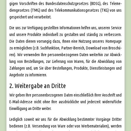
gi­gen Vor­schrif­ten des Bun­des­da­ten­schutz­ge­set­zes (BDSG), des Tele­me­
di­en­ge­set­zes (TMG) und des Tele­kom­mu­ni­ka­ti­ons­ge­set­zes (TKG) von uns
gespei­chert und ver­ar­bei­tet.
Die uns zur Ver­fü­gung gestell­ten Infor­ma­tio­nen hel­fen uns, unse­ren Ser­vice
und unse­re Pro­duk­te indi­vi­du­ell zu gestal­ten und stän­dig zu ver­bes­sern.
Die Daten die­nen vor­ran­gig dazu, Ihnen eine Nut­zung unse­res Home­page
zu ermög­li­chen (z.B. Such­funk­ti­on, Part­ner-Bereich, Down­load von Bro­schü­
ren). Wir ver­wen­den Ihre per­so­nen­be­zo­ge­nen Daten wei­ter­hin zur Abwick­
lung von Bestel­lun­gen, zur Lie­fe­rung von Waren, für die Abwick­lung von
Zah­lun­gen und, um Sie über Bestel­lun­gen, Pro­duk­te, Dienst­leis­tun­gen und
Ange­bo­te zu infor­mie­ren.
2. Weitergabe an Dritte
Wir geben Ihre per­so­nen­be­zo­ge­nen Daten ein­schließ­lich Ihrer Anschrift und
E‑Mail-Adres­se nicht ohne Ihre aus­drück­li­che und jeder­zeit wider­ruf­li­che
Ein­wil­li­gung an Drit­te wei­ter.
Ledig­lich soweit wir uns für die Abwick­lung bestimm­ter Vor­gän­ge Drit­ter
bedie­nen (z.B. Ver­sen­dung von Ware oder von Wer­be­ma­te­ria­li­en), wer­den