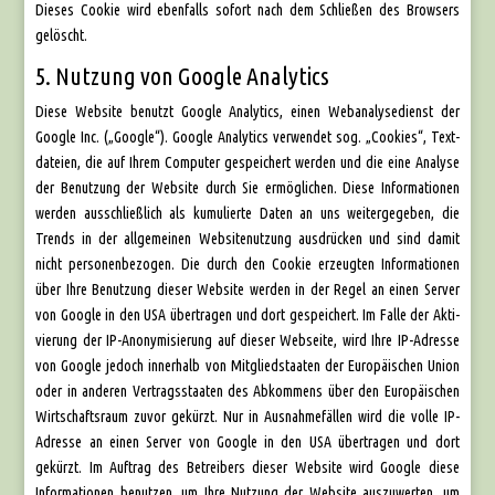
Die­ses Coo­kie wird eben­falls sofort nach dem Schlie­ßen des Brow­sers
gelöscht.
5. Nutzung von Google Analytics
Die­se Web­site benutzt Goog­le Ana­ly­tics, einen Web­ana­ly­se­dienst der
Goog­le Inc. („Goog­le“). Goog­le Ana­ly­tics ver­wen­det sog. „Coo­kies“, Text­
da­tei­en, die auf Ihrem Com­pu­ter gespei­chert wer­den und die eine Ana­ly­se
der Benut­zung der Web­site durch Sie ermög­li­chen. Die­se Infor­ma­tio­nen
wer­den aus­schließ­lich als kumu­lier­te Daten an uns wei­ter­ge­ge­ben, die
Trends in der all­ge­mei­nen Web­site­nut­zung aus­drü­cken und sind damit
nicht per­so­nen­be­zo­gen. Die durch den Coo­kie erzeug­ten Infor­ma­tio­nen
über Ihre Benut­zung die­ser Web­site wer­den in der Regel an einen Ser­ver
von Goog­le in den USA über­tra­gen und dort gespei­chert. Im Fal­le der Akti­
vie­rung der IP-Anony­mi­sie­rung auf die­ser Web­sei­te, wird Ihre IP-Adres­se
von Goog­le jedoch inner­halb von Mit­glied­staa­ten der Euro­päi­schen Uni­on
oder in ande­ren Ver­trags­staa­ten des Abkom­mens über den Euro­päi­schen
Wirt­schafts­raum zuvor gekürzt. Nur in Aus­nah­me­fäl­len wird die vol­le IP-
Adres­se an einen Ser­ver von Goog­le in den USA über­tra­gen und dort
gekürzt. Im Auf­trag des Betrei­bers die­ser Web­site wird Goog­le die­se
Infor­ma­tio­nen benut­zen, um Ihre Nut­zung der Web­site aus­zu­wer­ten, um