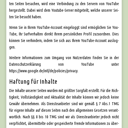
ten Sei­ten besu­chen, wird eine Ver­bin­dung zu den Ser­vern von You­Tube
her­ge­stellt. Dabei wird dem You­tube-Ser­ver mit­ge­teilt, wel­che unse­rer Sei­
ten Sie besucht haben.
Wenn Sie in Ihrem You­Tube-Account ein­ge­loggt sind ermög­li­chen Sie You­
Tube, Ihr Surf­ver­hal­ten direkt Ihrem per­sön­li­chen Pro­fil zuzu­ord­nen. Dies
kön­nen Sie ver­hin­dern, indem Sie sich aus Ihrem You­Tube-Account aus­log­
gen.
Wei­te­re Infor­ma­tio­nen zum Umgang von Nut­zer­da­ten fin­den Sie in der
Daten­schutz­er­klä­rung von You­Tube unter
https://www.google.de/intl/de/policies/privacy.
Haftung für Inhalte
Die Inhal­te unse­rer Sei­ten wur­den mit größ­ter Sorg­falt erstellt. Für die Rich­
tig­keit, Voll­stän­dig­keit und Aktua­li­tät der Inhal­te kön­nen wir jedoch kei­ne
Gewähr über­neh­men. Als Diens­te­an­bie­ter sind wir gemäß § 7 Abs.1 TMG
für eige­ne Inhal­te auf die­sen Sei­ten nach den all­ge­mei­nen Geset­zen ver­ant­
wort­lich. Nach §§ 8 bis 10 TMG sind wir als Diens­te­an­bie­ter jedoch nicht
ver­pflich­tet, über­mit­tel­te oder gespei­cher­te frem­de Infor­ma­tio­nen zu über­