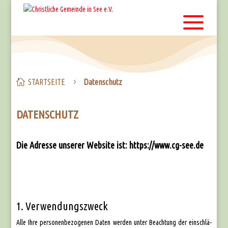

START­SEI­TE
Daten­schutz
5
DATENSCHUTZ
Die Adresse unserer Website ist: https://www.cg-see.de
1. Verwendungszweck
Alle Ihre per­so­nen­be­zo­ge­nen Daten wer­den unter Beach­tung der ein­schlä­